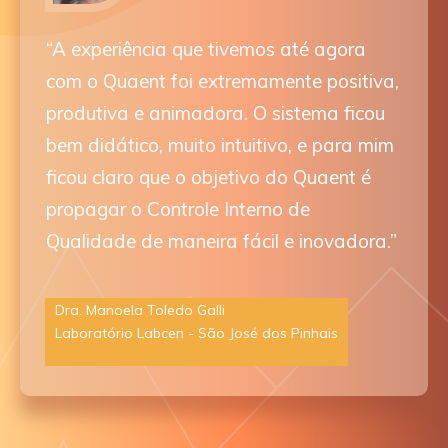
“A experiência que tivemos até agora
com o Quaent foi extremamente positiva,
produtiva e animadora. O sistema ficou
bem didático, muito intuitivo, e para mim
ficou claro que o objetivo do Quaent é
propagar o Controle Interno de
Qualidade de maneira fácil e inovadora.”
Dra. Manoela Toledo Galli
Laboratório Labcen - São José dos Pinhais